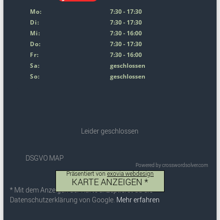
Mo:
7:30 - 17:30
Di:
7:30 - 17:30
Mi:
7:30 - 16:00
Do:
7:30 - 17:30
Fr:
7:30 - 16:00
Sa:
geschlossen
So:
geschlossen
Leider geschlossen
DSGVO MAP
Powered by crosswordsolver.com
Präsentiert von
exovia webdesign
KARTE ANZEIGEN *
* Mit dem Anzeigen der Karte akzeptierst du die
Datenschutzerklärung von Google.
Mehr erfahren