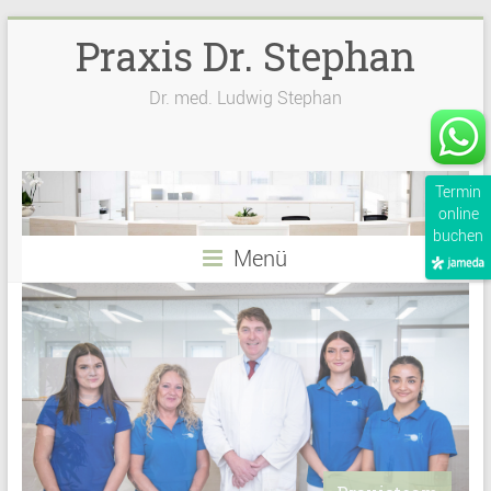
Zum
Praxis Dr. Stephan
Inhalt
springen
Dr. med. Ludwig Stephan
Termin
online
buchen
Menü