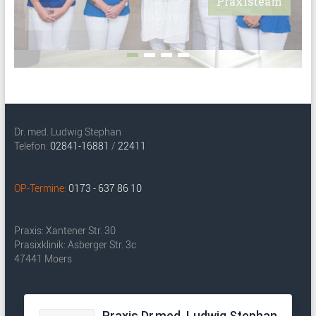
Praxisteam
Termin online vereinbaren
Dr. med. Ludwig Stephan
Telefon:
02841-16881
/
22411
OP-Termine:
0173 - 637 86 10
Praxis: Xantener Str. 30
Prasixklinik: Asberger Str. 3c
47441 Moers